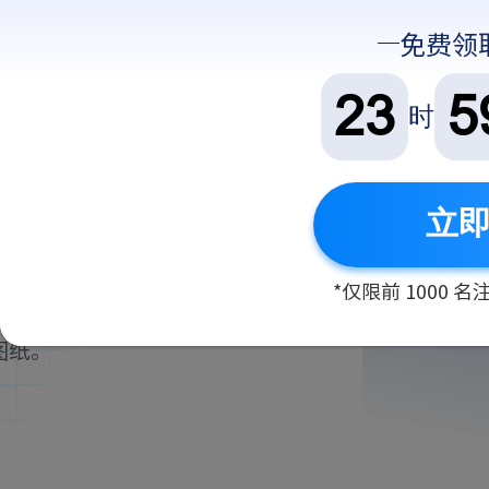
小
鸿
程
蒙
免费领
序
23
5
时
管理
立
AD图纸、字体、图
*仅限前 1000
图纸。